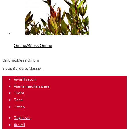
Ombra&Mezz’Ombra
Ombra&Mezz’Ombra
Siepi, Bordure, Massivi
Vivai Rasconi
Piante mediterranee
Glicini
Rose
Listino
Registrati
Accedi