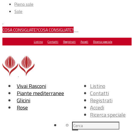
Pieno sole
Sole
.
COSA CONSIGLIATE?
COSA CONSIGLIATE?
×
×
Listino
Contatti
Registrati
Accedi
Ricerca speciale
Vivai Rasconi
Listino
Piante mediterranee
Contatti
Glicini
Registrati
Rose
Accedi
Ricerca speciale