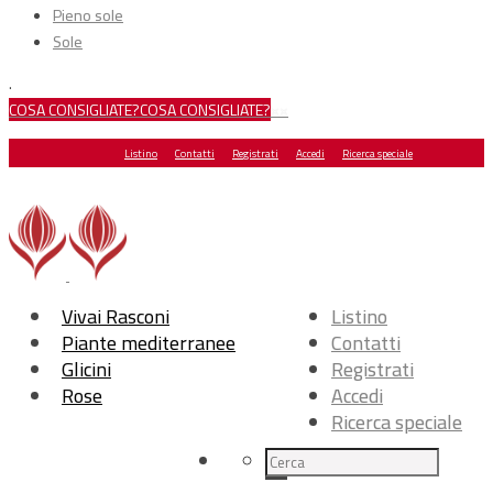
Pieno sole
Sole
.
COSA CONSIGLIATE?
COSA CONSIGLIATE?
×
×
Listino
Contatti
Registrati
Accedi
Ricerca speciale
Vivai Rasconi
Listino
Piante mediterranee
Contatti
Glicini
Registrati
Rose
Accedi
Ricerca speciale