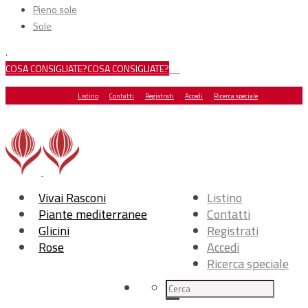
Pieno sole
Sole
.
COSA CONSIGLIATE?
COSA CONSIGLIATE?
×
×
Listino
Contatti
Registrati
Accedi
Ricerca speciale
Vivai Rasconi
Listino
Piante mediterranee
Contatti
Glicini
Registrati
Rose
Accedi
Ricerca speciale