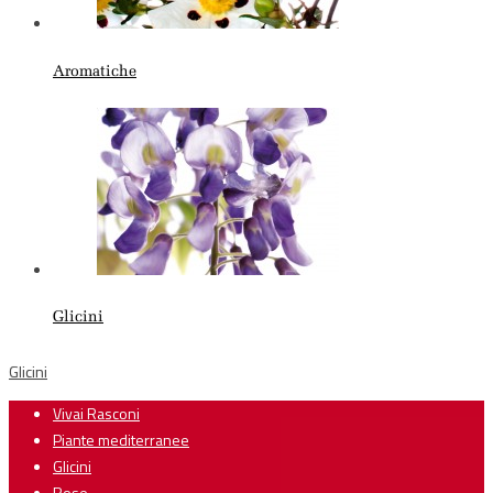
Aromatiche
Glicini
Glicini
Vivai Rasconi
Piante mediterranee
Glicini
Rose