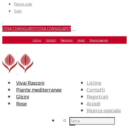
Pieno sole
Sole
.
COSA CONSIGLIATE?
COSA CONSIGLIATE?
×
×
Listino
Contatti
Registrati
Accedi
Ricerca speciale
Vivai Rasconi
Listino
Piante mediterranee
Contatti
Glicini
Registrati
Rose
Accedi
Ricerca speciale