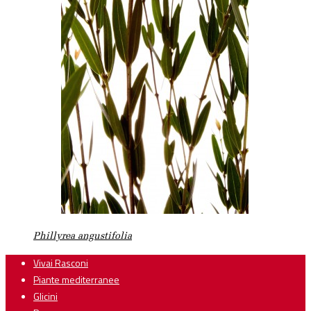
Phillyrea angustifolia
Vivai Rasconi
Piante mediterranee
Glicini