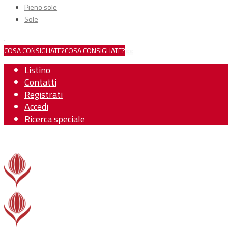
Pieno sole
Sole
.
COSA CONSIGLIATE?
COSA CONSIGLIATE?
×
×
Listino
Contatti
Registrati
Accedi
Ricerca speciale