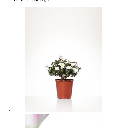
Cistus x skanbergii