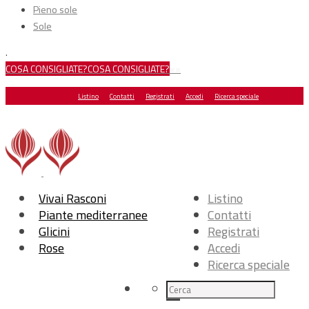
Pieno sole
Sole
.
COSA CONSIGLIATE?
COSA CONSIGLIATE?
×
×
Listino
Contatti
Registrati
Accedi
Ricerca speciale
Vivai Rasconi
Listino
Piante mediterranee
Contatti
Glicini
Registrati
Rose
Accedi
Ricerca speciale