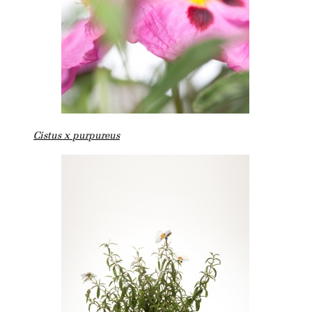
Cistus x purpureus